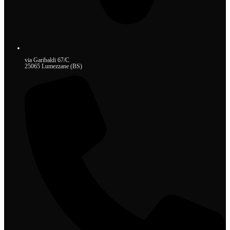
via Garibaldi 67/C
25065 Lumezzane (BS)