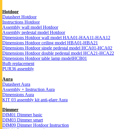
Hotdoor
Datasheet Hotdoor
Instructions Hotdoor
Assembly wall model Hotdoor
Assembly pedestal model Hotdoor
Dimensions Hotdoor wall model HAA01-HAA11-HAA12
Dimensions Hotdoor ceiling model HBA01-HBA21
Dimensions Hotdoor single pedestal model HCA01-HCA02
Dimensions Hotdoor double pedestal model HCA21-HCA22
Dimensions Hotdoor table lamp modelHCB01
Bulb replacement
PUR36 assembly
Aura
Datasheet Aura
Assembly + Instruction Aura
Dimensions Aura
KIT 03 assembly kit anti-glare Aura
Dimmer
DIM01 Dimmer basic
DIM03 Dimmer smart
DIM09 Dimmer Hotdoor Instruction