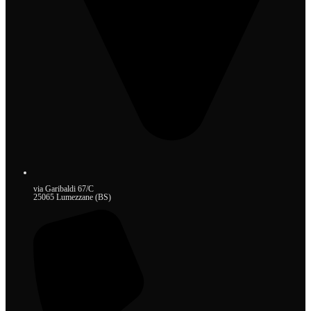
via Garibaldi 67/C
25065 Lumezzane (BS)