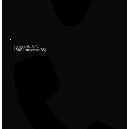
via Garibaldi 67/C
25065 Lumezzane (BS)