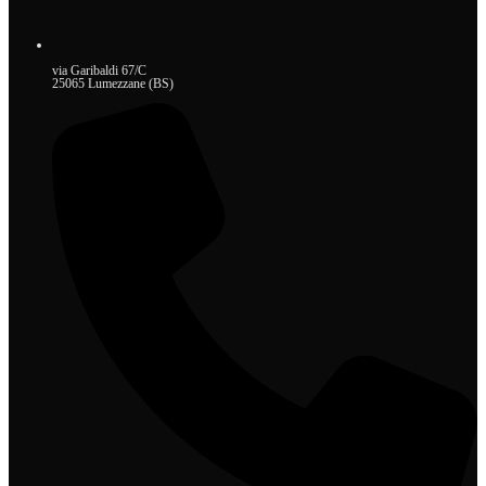
via Garibaldi 67/C
25065 Lumezzane (BS)