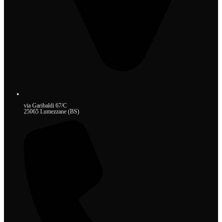
via Garibaldi 67/C
25065 Lumezzane (BS)