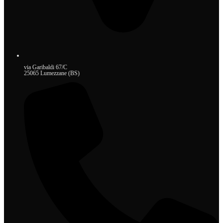
via Garibaldi 67/C
25065 Lumezzane (BS)