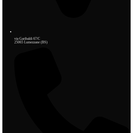
via Garibaldi 67/C
25065 Lumezzane (BS)