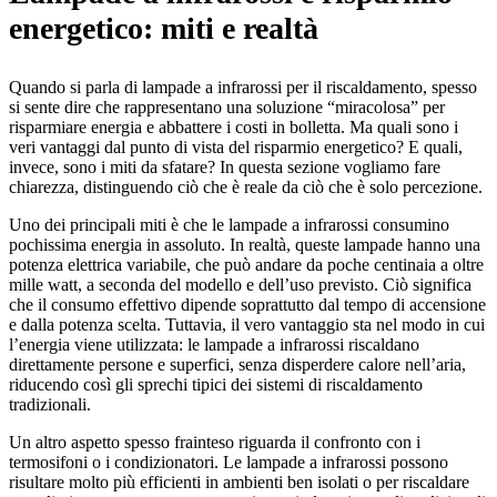
energetico: miti e realtà
Quando si parla di lampade a infrarossi per il riscaldamento, spesso
si sente dire che rappresentano una soluzione “miracolosa” per
risparmiare energia e abbattere i costi in bolletta. Ma quali sono i
veri vantaggi dal punto di vista del risparmio energetico? E quali,
invece, sono i miti da sfatare? In questa sezione vogliamo fare
chiarezza, distinguendo ciò che è reale da ciò che è solo percezione.
Uno dei principali miti è che le lampade a infrarossi consumino
pochissima energia in assoluto. In realtà, queste lampade hanno una
potenza elettrica variabile, che può andare da poche centinaia a oltre
mille watt, a seconda del modello e dell’uso previsto. Ciò significa
che il consumo effettivo dipende soprattutto dal tempo di accensione
e dalla potenza scelta. Tuttavia, il vero vantaggio sta nel modo in cui
l’energia viene utilizzata: le lampade a infrarossi riscaldano
direttamente persone e superfici, senza disperdere calore nell’aria,
riducendo così gli sprechi tipici dei sistemi di riscaldamento
tradizionali.
Un altro aspetto spesso frainteso riguarda il confronto con i
termosifoni o i condizionatori. Le lampade a infrarossi possono
risultare molto più efficienti in ambienti ben isolati o per riscaldare