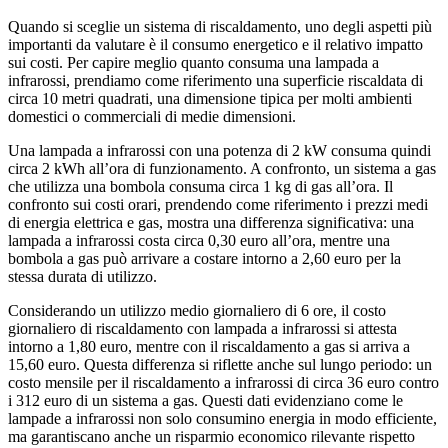
Quando si sceglie un sistema di riscaldamento, uno degli aspetti più
importanti da valutare è il consumo energetico e il relativo impatto
sui costi. Per capire meglio quanto consuma una lampada a
infrarossi, prendiamo come riferimento una superficie riscaldata di
circa 10 metri quadrati, una dimensione tipica per molti ambienti
domestici o commerciali di medie dimensioni.
Una lampada a infrarossi con una potenza di 2 kW consuma quindi
circa 2 kWh all’ora di funzionamento. A confronto, un sistema a gas
che utilizza una bombola consuma circa 1 kg di gas all’ora. Il
confronto sui costi orari, prendendo come riferimento i prezzi medi
di energia elettrica e gas, mostra una differenza significativa: una
lampada a infrarossi costa circa 0,30 euro all’ora, mentre una
bombola a gas può arrivare a costare intorno a 2,60 euro per la
stessa durata di utilizzo.
Considerando un utilizzo medio giornaliero di 6 ore, il costo
giornaliero di riscaldamento con lampada a infrarossi si attesta
intorno a 1,80 euro, mentre con il riscaldamento a gas si arriva a
15,60 euro. Questa differenza si riflette anche sul lungo periodo: un
costo mensile per il riscaldamento a infrarossi di circa 36 euro contro
i 312 euro di un sistema a gas. Questi dati evidenziano come le
lampade a infrarossi non solo consumino energia in modo efficiente,
ma garantiscano anche un risparmio economico rilevante rispetto