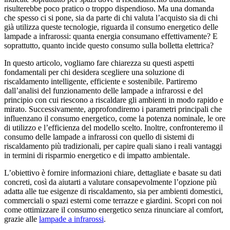
risulterebbe poco pratico o troppo dispendioso. Ma una domanda
che spesso ci si pone, sia da parte di chi valuta l’acquisto sia di chi
già utilizza queste tecnologie, riguarda il consumo energetico delle
lampade a infrarossi: quanta energia consumano effettivamente? E
soprattutto, quanto incide questo consumo sulla bolletta elettrica?
In questo articolo, vogliamo fare chiarezza su questi aspetti
fondamentali per chi desidera scegliere una soluzione di
riscaldamento intelligente, efficiente e sostenibile. Partiremo
dall’analisi del funzionamento delle lampade a infrarossi e del
principio con cui riescono a riscaldare gli ambienti in modo rapido e
mirato. Successivamente, approfondiremo i parametri principali che
influenzano il consumo energetico, come la potenza nominale, le ore
di utilizzo e l’efficienza del modello scelto. Inoltre, confronteremo il
consumo delle lampade a infrarossi con quello di sistemi di
riscaldamento più tradizionali, per capire quali siano i reali vantaggi
in termini di risparmio energetico e di impatto ambientale.
L’obiettivo è fornire informazioni chiare, dettagliate e basate su dati
concreti, così da aiutarti a valutare consapevolmente l’opzione più
adatta alle tue esigenze di riscaldamento, sia per ambienti domestici,
commerciali o spazi esterni come terrazze e giardini. Scopri con noi
come ottimizzare il consumo energetico senza rinunciare al comfort,
grazie alle
lampade a infrarossi
.