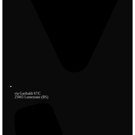
via Garibaldi 67/C
25065 Lumezzane (BS)